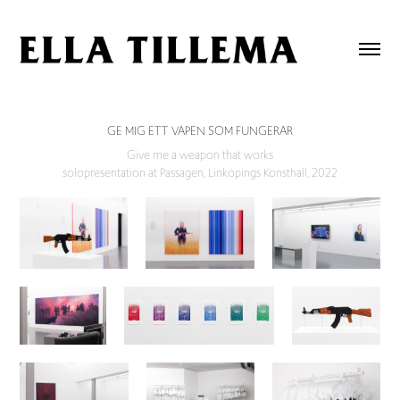
GE MIG ETT VAPEN SOM FUNGERAR
Give me a weapon that works