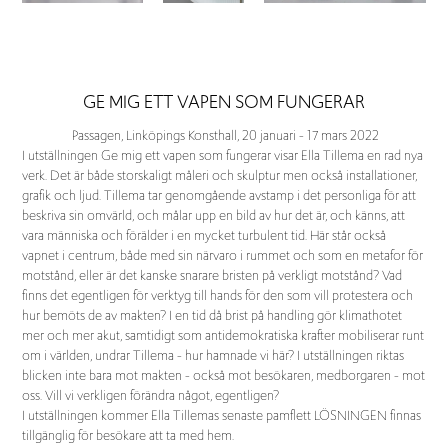
GE MIG ETT VAPEN SOM FUNGERAR
Passagen, Linköpings Konsthall, 20 januari - 17 mars 2022
I utställningen Ge mig ett vapen som fungerar visar Ella Tillema en rad nya
verk. Det är både storskaligt måleri och skulptur men också installationer,
grafik och ljud. Tillema tar genomgående avstamp i det personliga för att
beskriva sin omvärld, och målar upp en bild av hur det är, och känns, att
vara människa och förälder i en mycket turbulent tid. Här står också
vapnet i centrum, både med sin närvaro i rummet och som en metafor för
motstånd, eller är det kanske snarare bristen på verkligt motstånd? Vad
finns det egentligen för verktyg till hands för den som vill protestera och
hur bemöts de av makten? I en tid då brist på handling gör klimathotet
mer och mer akut, samtidigt som antidemokratiska krafter mobiliserar runt
om i världen, undrar Tillema - hur hamnade vi här? I utställningen riktas
blicken inte bara mot makten - också mot besökaren, medborgaren - mot
oss. Vill vi verkligen förändra något, egentligen?
I utställningen kommer Ella Tillemas senaste pamflett LÖSNINGEN finnas
tillgänglig för besökare att ta med hem.