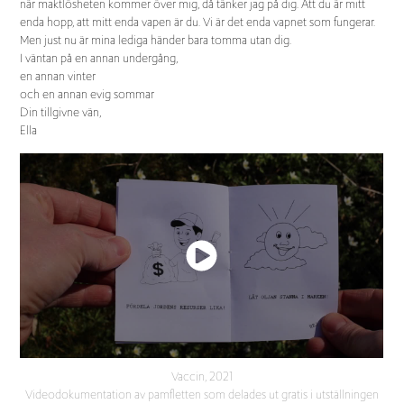
när maktlösheten kommer över mig, då tänker jag på dig. Att du är mitt
enda hopp, att mitt enda vapen är du. Vi är det enda vapnet som fungerar.
Men just nu är mina lediga händer bara tomma utan dig.
I väntan på en annan undergång,
en annan vinter
och en annan evig sommar
Din tillgivne vän,
Ella
Vaccin, 2021
Videodokumentation av pamfletten som delades ut gratis i utställningen