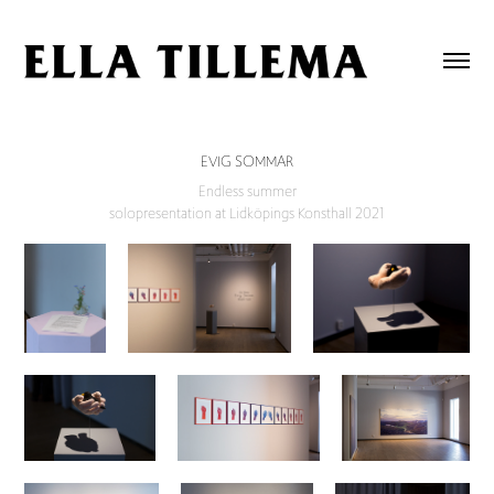
EVIG SOMMAR
Endless summer
solopresentation at Lidköpings Konsthall 2021