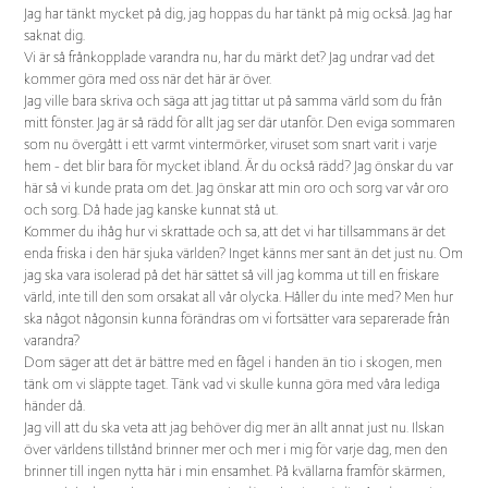
Jag har tänkt mycket på dig, jag hoppas du har tänkt på mig också. Jag har
saknat dig.
Vi är så frånkopplade varandra nu, har du märkt det? Jag undrar vad det
kommer göra med oss när det här är över.
Jag ville bara skriva och säga att jag tittar ut på samma värld som du från
mitt fönster. Jag är så rädd för allt jag ser där utanför. Den eviga sommaren
som nu övergått i ett varmt vintermörker, viruset som snart varit i varje
hem - det blir bara för mycket ibland. Är du också rädd? Jag önskar du var
här så vi kunde prata om det. Jag önskar att min oro och sorg var vår oro
och sorg. Då hade jag kanske kunnat stå ut.
Kommer du ihåg hur vi skrattade och sa, att det vi har tillsammans är det
enda friska i den här sjuka världen? Inget känns mer sant än det just nu. Om
jag ska vara isolerad på det här sättet så vill jag komma ut till en friskare
värld, inte till den som orsakat all vår olycka. Håller du inte med? Men hur
ska något någonsin kunna förändras om vi fortsätter vara separerade från
varandra?
Dom säger att det är bättre med en fågel i handen än tio i skogen, men
tänk om vi släppte taget. Tänk vad vi skulle kunna göra med våra lediga
händer då.
Jag vill att du ska veta att jag behöver dig mer än allt annat just nu. Ilskan
över världens tillstånd brinner mer och mer i mig för varje dag, men den
brinner till ingen nytta här i min ensamhet. På kvällarna framför skärmen,